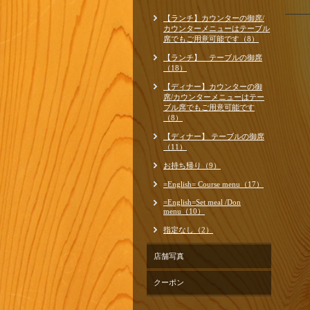
【ランチ】カウンターの御席/
カウンターメニューはテーブル
席でもご用意可能です（8）
【ランチ】 テーブルの御席
（18）
【ディナー】カウンターの御
席/カウンターメニューはテー
ブル席でもご用意可能です
（8）
【ディナー】 テーブルの御席
（11）
お持ち帰り（9）
=English= Course menu（17）
=English=Set meal /Don
menu（10）
指定なし（2）
店舗写真
クーポン