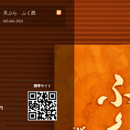
天ぷら ふく西
045-641-2924
携帯サイト
 円