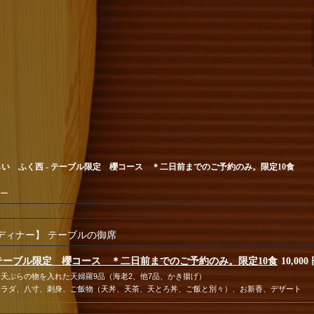
い ふく西 - テーブル限定 櫻コース ＊二日前までのご予約のみ。限定10食
ー
ディナー】 テーブルの御席
テーブル限定 櫻コース ＊二日前までのご予約のみ。限定10食
10,000
旬天ぷらの物を入れた天婦羅9品（海老2、他7品、かき揚げ）
サラダ、八寸、刺身、ご飯物（天丼、天茶、天とろ丼、ご飯と別々）、お新香、デザート