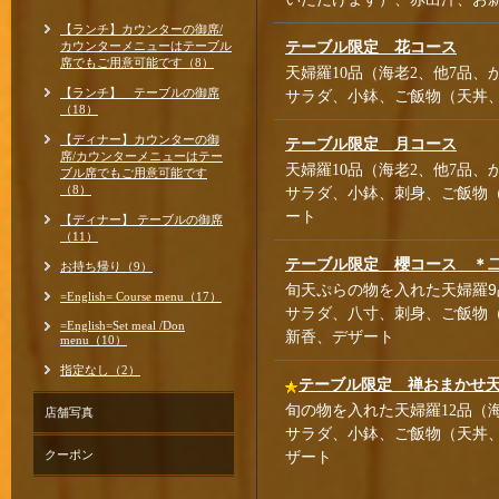
【ランチ】カウンターの御席/
カウンターメニューはテーブル
テーブル限定 花コース
席でもご用意可能です（8）
天婦羅10品（海老2、他7品、
【ランチ】 テーブルの御席
サラダ、小鉢、ご飯物（天丼
（18）
【ディナー】カウンターの御
テーブル限定 月コース
席/カウンターメニューはテー
天婦羅10品（海老2、他7品、
ブル席でもご用意可能です
（8）
サラダ、小鉢、刺身、ご飯物
ート
【ディナー】 テーブルの御席
（11）
テーブル限定 櫻コース ＊二
お持ち帰り（9）
旬天ぷらの物を入れた天婦羅9
=English= Course menu（17）
サラダ、八寸、刺身、ご飯物
=English=Set meal /Don
新香、デザート
menu（10）
指定なし（2）
テーブル限定 禅おまかせ
旬の物を入れた天婦羅12品（
店舗写真
サラダ、小鉢、ご飯物（天丼
クーポン
ザート