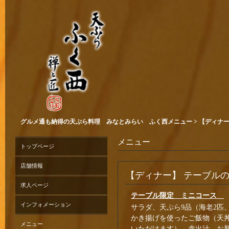
グルメ通も納得の天ぷら料理 みなとみらい ふく西メニュー > 【ディナー
メニュー
トップページ
店舗情報
【ディナー】 テーブル
求人ページ
テーブル限定 ミニコース
インフォメーション
サラダ、天ぷら9品（海老2匹
かき揚げを使ったご飯物
（天
メニュー
いただけます）
、赤出汁、お