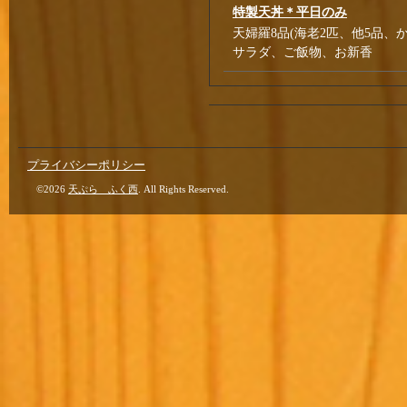
特製天丼＊平日のみ
天婦羅8品(海老2匹、他5品、か
サラダ、ご飯物、お新香
プライバシーポリシー
©2026
天ぷら ふく西
. All Rights Reserved.