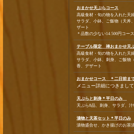
おまかせ天ぷらコース
高級食材・旬の物を入れた天婦
サラダ、小鉢、ご飯物（天丼
ザート
＊品数の少ない14.500円コ
テーブル限定 禅おまかせ天
高級食材・旬の物を入れた天婦
サラダ、小鉢、刺身、ご飯物
香、デザート
おまかせコース ＊二日前ま
メニュー詳細につきまして
天ぷらと刺身＊平日のみ
天ぷら8品、刺身、サラダ、汁
漬物と天茶セット＊平日のみ
漬物盛合せ、かき揚げのお茶漬