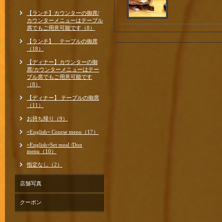
【ランチ】カウンターの御席/
カウンターメニューはテーブル
席でもご用意可能です（8）
【ランチ】 テーブルの御席
（18）
【ディナー】カウンターの御
席/カウンターメニューはテー
ブル席でもご用意可能です
（8）
【ディナー】 テーブルの御席
（11）
お持ち帰り（9）
=English= Course menu（17）
=English=Set meal /Don
menu（10）
指定なし（2）
店舗写真
クーポン