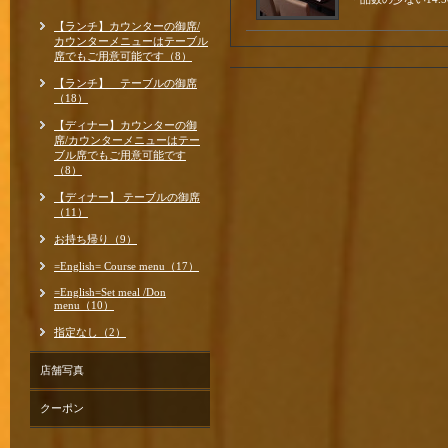
【ランチ】カウンターの御席/
カウンターメニューはテーブル
席でもご用意可能です（8）
【ランチ】 テーブルの御席
（18）
【ディナー】カウンターの御
席/カウンターメニューはテー
ブル席でもご用意可能です
（8）
【ディナー】 テーブルの御席
（11）
お持ち帰り（9）
=English= Course menu（17）
=English=Set meal /Don
menu（10）
指定なし（2）
店舗写真
クーポン