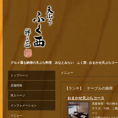
グルメ通も納得の天ぷら料理 みなとみらい ふく西 - おまかせ天ぷらコー
メニュー
トップページ
店舗情報
【ランチ】 テーブルの御席
求人ページ
おまかせ天ぷらコース
高級食材・旬の物を
インフォメーション
サラダ、小鉢、ご飯
ート
メニュー
＊品数の少ない14.