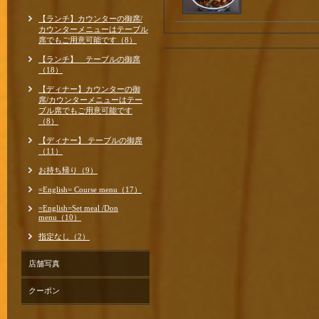
【ランチ】カウンターの御席/
カウンターメニューはテーブル
席でもご用意可能です（8）
【ランチ】 テーブルの御席
（18）
【ディナー】カウンターの御
席/カウンターメニューはテー
ブル席でもご用意可能です
（8）
【ディナー】 テーブルの御席
（11）
お持ち帰り（9）
=English= Course menu（17）
=English=Set meal /Don
menu（10）
指定なし（2）
店舗写真
クーポン