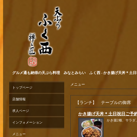
グルメ通も納得の天ぷら料理 みなとみらい ふく西 - かき揚げ天丼＊
メニュー
トップページ
店舗情報
【ランチ】 テーブルの御席
求人ページ
かき揚げ天丼＊土日祝日ご
かき揚2種、サラダ
インフォメーション
メニュー