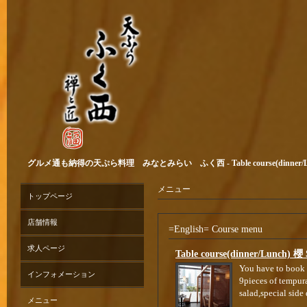
グルメ通も納得の天ぷら料理 みなとみらい ふく西 - Table course(dinner/Lun
メニュー
トップページ
店舗情報
=English= Course menu
求人ページ
Table course(dinner/Lunch) 櫻
You have to book a
インフォメーション
9pieces of tempur
salad,special side
メニュー