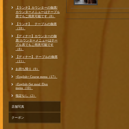
【ランチ】カウンターの御席/
カウンターメニューはテーブル
席でもご用意可能です（8）
【ランチ】 テーブルの御席
（18）
【ディナー】カウンターの御
席/カウンターメニューはテー
ブル席でもご用意可能です
（8）
【ディナー】 テーブルの御席
（11）
お持ち帰り（9）
=English= Course menu（17）
=English=Set meal /Don
menu（10）
指定なし（2）
店舗写真
クーポン