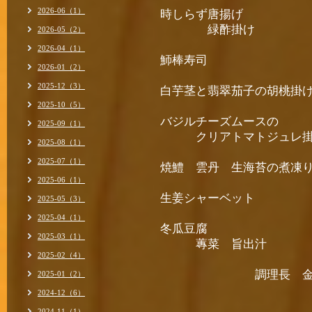
2026-06（1）
時しらず唐揚げ
緑酢掛け
2026-05（2）
2026-04（1）
魳棒寿司
2026-01（2）
2025-12（3）
白芋茎と翡翠茄子の胡桃掛
2025-10（5）
バジルチーズムースの
2025-09（1）
クリアトマトジュレ掛
2025-08（1）
2025-07（1）
焼鱧 雲丹 生海苔の煮凍
2025-06（1）
生姜シャーベット
2025-05（3）
2025-04（1）
冬瓜豆腐
2025-03（1）
蓴菜 旨出汁
2025-02（4）
調理長 金井
2025-01（2）
2024-12（6）
2024-11（1）